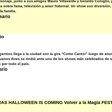
rsonaje, junto a sus amigos Mauro Villaverde y Gerardo Coniglio,
 sobre fama, televisión y amor fraternal. Un show con diversión, 
a familia.
sario
io
gentino llega a la ciudad con la gira “Como Cantor” luego de anu
uenos Aires se rindió ante uno de los shows más celebrados de s
 por todo el país.
ario
AS HALLOWEEN IS COMING Volver a la Magia FES