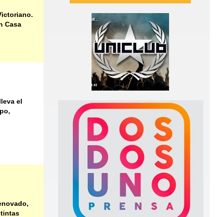
ctoriano.
ón Casa
leva el
po,
renovado,
tintas