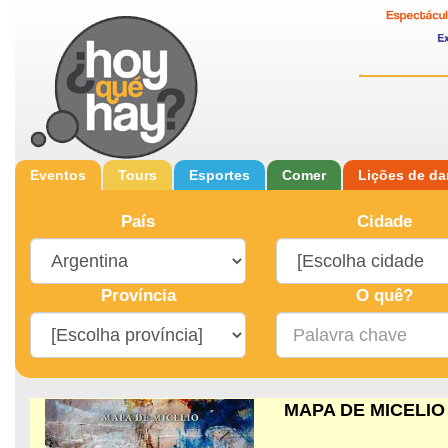
Eventos
Tours
Esportes
Comer
Lições de d
País
Cidade
Província
O quê?
MAPA DE MICELIO