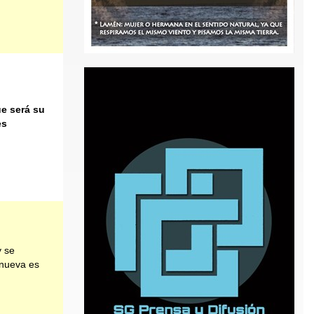
ue será su
es
y se
 nueva es