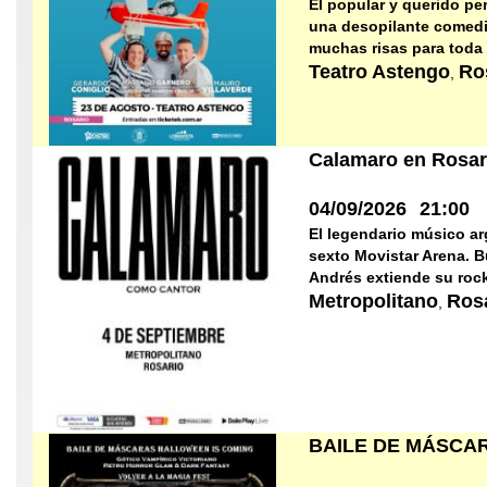
El popular y querido pe
una desopilante comedia
muchas risas para toda l
Teatro Astengo
Ro
,
Calamaro en Rosar
04/09/2026
21:00
El legendario músico ar
sexto Movistar Arena. B
Andrés extiende su rock
Metropolitano
Ros
,
BAILE DE MÁSCAR