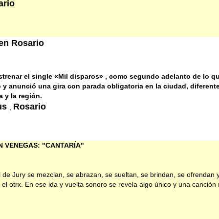
ario
en Rosario
strenar el single «Mil disparos» , como segundo adelanto de lo q
y anunció una gira con parada obligatoria en la ciudad, diferent
 y la región.
tus
Rosario
,
N VENEGAS: "CANTARÍA"
el de Jury se mezclan, se abrazan, se sueltan, se brindan, se ofrendan 
 el otrx. En ese ida y vuelta sonoro se revela algo único y una canción