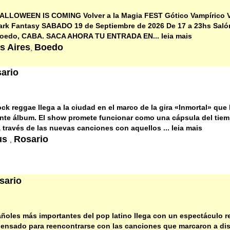
LOWEEN IS COMING Volver a la Magia FEST Gótico Vampírico Vi
Dark Fantasy SABADO 19 de Septiembre de 2026 De 17 a 23hs Sal
Boedo, CABA. SACA AHORA TU ENTRADA EN... leia mais
s Aires
Boedo
,
ario
ck reggae llega a la ciudad en el marco de la gira «Inmortal» que l
nte álbum. El show promete funcionar como una cápsula del tiem
 través de las nuevas canciones con aquellos ... leia mais
tus
Rosario
,
sario
añoles más importantes del pop latino llega con un espectáculo 
ensado para reencontrarse con las canciones que marcaron a dis