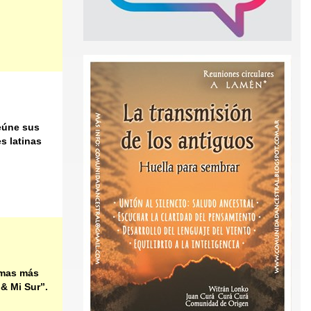
eúne sus
s latinas
emas más
& Mi Sur”.