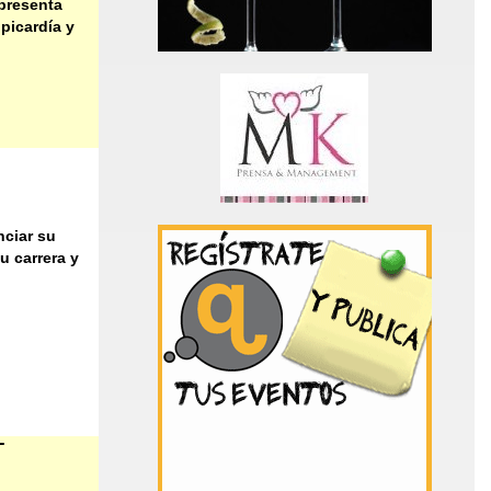
 presenta
picardía y
nciar su
u carrera y
T