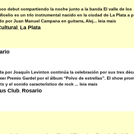
sco debut compartiendo la noche junto a la banda El valle de los
celio es un trío instrumental nacido en la ciudad de La Plata a p
o por Juan Manuel Campana en guitarra, Alej... leia mais
ultural
La Plata
,
ario
da por Joaquín Levinton continúa la celebración por sus tres dé
er Premio Gardel por el álbum “Polvo de estrellas”. El show prom
s y el sonido característico de rock ... leia mais
tus Club
Rosario
,